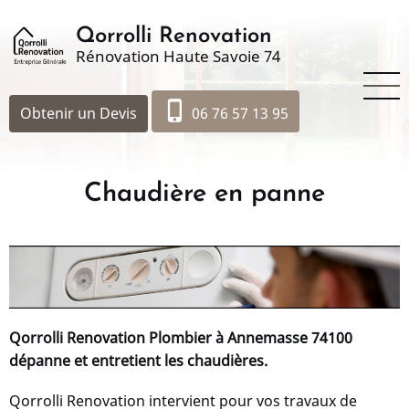
Aller
au
Qorrolli Renovation
Rénovation Haute Savoie 74
contenu
principal
phone_iphone
Obtenir un Devis
06 76 57 13 95
Chaudière en panne
Qorrolli Renovation Plombier à Annemasse 74100
dépanne et entretient les chaudières.
Qorrolli Renovation intervient pour vos travaux de