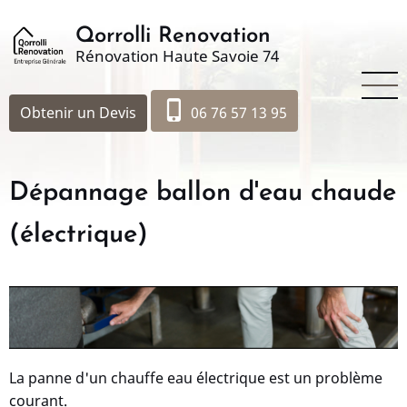
Aller
au
Qorrolli Renovation
Rénovation Haute Savoie 74
contenu
principal
phone_iphone
Obtenir un Devis
06 76 57 13 95
Dépannage ballon d'eau chaude
(électrique)
La panne d'un chauffe eau électrique est un problème
courant.