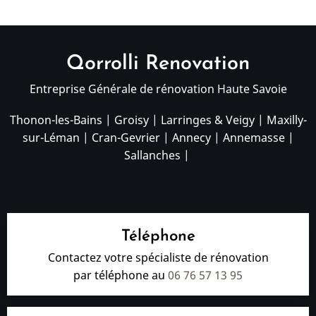
Qorrolli Renovation
Entreprise Générale de rénovation Haute Savoie
Thonon-les-Bains
|
Groisy
|
Larringes & Veigy
|
Maxilly-
sur-Léman
|
Cran-Gevrier
|
Annecy
|
Annemasse
|
Sallanches
|
Téléphone
Contactez votre spécialiste de rénovation
par téléphone au
06 76 57 13 95