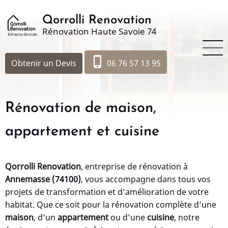
Aller
au
Qorrolli Renovation
Rénovation Haute Savoie 74
contenu
principal
phone_iphone
Obtenir un Devis
06 76 57 13 95
Rénovation de maison,
appartement et cuisine
Qorrolli Renovation
, entreprise de rénovation à
Annemasse (74100)
, vous accompagne dans tous vos
projets de transformation et d’amélioration de votre
habitat. Que ce soit pour la rénovation complète d’une
maison
, d’un
appartement
ou d’une
cuisine
, notre