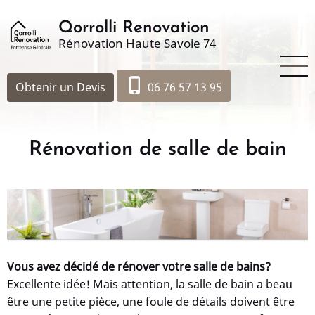
Aller
au
Qorrolli Renovation
Rénovation Haute Savoie 74
contenu
principal
phone_iphone
Obtenir un Devis
06 76 57 13 95
Rénovation de salle de bain
Vous avez décidé de rénover votre salle de bains?
Excellente idée! Mais attention, la salle de bain a beau
être une petite pièce, une foule de détails doivent être